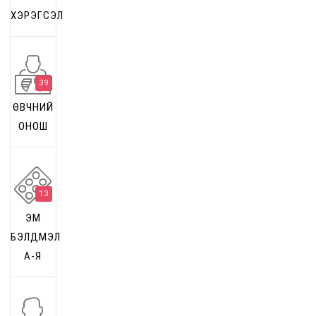
ХЭРЭГСЭЛ
39
ӨВЧНИЙ
ОНОШ
13
ЭМ
БЭЛДМЭЛ
А-Я