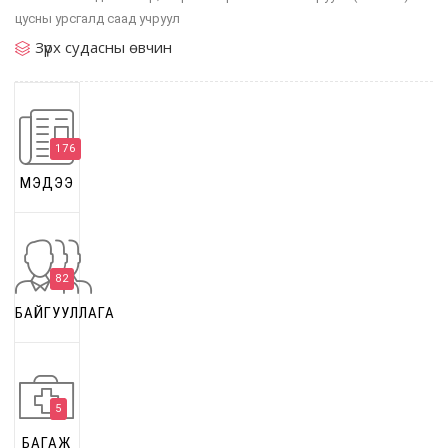
цусны урсгалд саад учруул
Зүрх судасны өвчин
176
МЭДЭЭ
82
БАЙГУУЛЛАГА
5
БАГАЖ