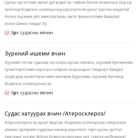
Цусны эргэлтийн архаг дутагдал нь тайван болон ачааллын үед эд
эрхтэнд бодисын солилцоонд хэрэгцээтэй цусыг хүргэж чадахгүй
болох зүрхний үйл ажиллагааны эмгэг физиологийн байдлыг
хэлнэ.Шинж тэмдэг:Зү
Зүрх судасны өвчин
Зүрхний ишеми өвчин
Зүрхний титэм судсаар эргэлдэх цусны хэмжээ, зүрхний булчингийн
хүчилтөрөгчийн хэрэгцээ хоёрын хоорондын тэнцвэрт байдал
алдагдаж хүчилтөрөгчийн хангамж буурснаас зүрхний булчинд
бодисын солилцооны хя
Зүрх судасны өвчин
Судас хатуурах өвчин /Атеросклероз/
Атеросклероз нь архаг явцтай, бодисын солилцооны хямралын
улмаас артерийн судасны хананд өөрчлөлт гарч цусны урсгал
саатахыг хэлдэг.&nbsp;Атеросклерозын энэ товруу нь(бляшка)