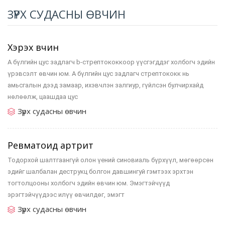
ЗҮРХ СУДАСНЫ ӨВЧИН
Хэрэх өвчин
А бүлгийн цус задлагч b-стрептококкоор үүсгэгддэг холбогч эдийн
үрэвсэлт өвчин юм. А бүлгийн цус задлагч стрептококк нь
амьсгалын дээд замаар, ихэвчлэн залгиур, гүйлсэн булчирхайд
нөлөөлж, цаашдаа цус
Зүрх судасны өвчин
Ревматоид артрит
Тодорхой шалтгаангүй олон үений синовиаль бүрхүүл, мөгөөрсөн
эдийг шалбалан деструкц болгон давшингуй гэмтээх эрхтэн
тогтолцооны холбогч эдийн өвчин юм. Эмэгтэйчүүд
эрэгтэйчүүдээс илүү өвчилдөг, эмэгт
Зүрх судасны өвчин