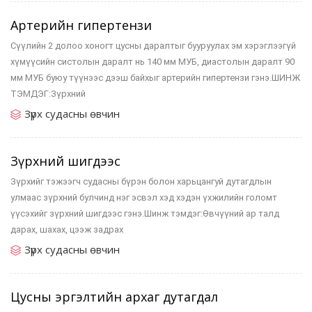
Артерийн гипертензи
Сүүлийн 2 долоо хоногт цусны даралтыг бууруулах эм хэрэглээгүй
хүмүүсийн систолын даралт нь 140 мм МУБ, диастолын даралт 90
мм МУБ буюу түүнээс дээш байхыг артерийн гипертензи гэнэ.ШИНЖ
ТЭМДЭГ:Зүрхний
Зүрх судасны өвчин
Зүрхний шигдээс
Зүрхийг тэжээгч судасны бүрэн болон харьцангуй дутагдлын
улмаас зүрхний булчинд нэг эсвэл хэд хэдэн үхжилийн голомт
үүсэхийг зүрхний шигдээс гэнэ.Шинж тэмдэг:Өвчүүний ар талд
дарах, шахах, цээж задрах
Зүрх судасны өвчин
Цусны эргэлтийн архаг дутагдал