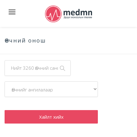
Өвчний онош
Хайлт хийх