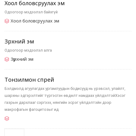
Хоол боловсруулах эм
Одоогоор мэдээлэл байхгүй
Хоол боловсруулах эм
Зүрхний эм
Одоогоор мэдээлэл алга
Зүрхний эм
Тонзилмон спрей
Бэлдмэлд агуулагдах ургамлуудын бодисууд нь үрэвсэл, улайлт,
шархны эдгэрэлтийг түргэсгэн өвдөлт намдаах үйлдэлтэйХэсэг
газрын дархлааг сэргээх, нянгийн эсрэг үйлдэлтэйн дээр
макрофагын фагоцитозыг ид