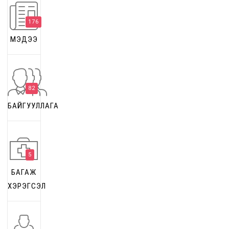
176
МЭДЭЭ
82
БАЙГУУЛЛАГА
5
БАГАЖ
ХЭРЭГСЭЛ