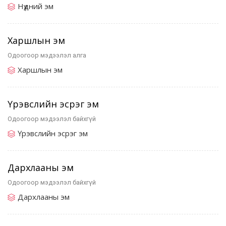
Нүдний эм
Харшлын эм
Одоогоор мэдээлэл алга
Харшлын эм
Үрэвслийн эсрэг эм
Одоогоор мэдээлэл байхгүй
Үрэвслийн эсрэг эм
Дархлааны эм
Одоогоор мэдээлэл байхгүй
Дархлааны эм