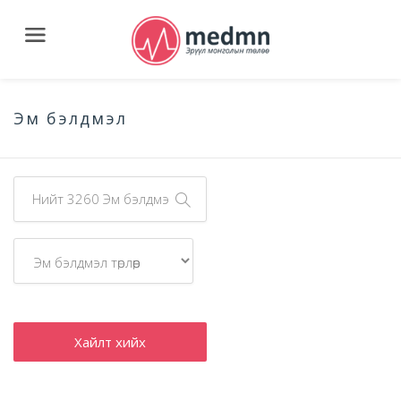
Эм бэлдмэл
Хайлт хийх