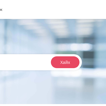
мж
Хайх