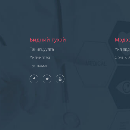
Бидний тухай
Мэдэ
Танилцуулга
Үйл явд
Үйлчилгээ
Орчны э
Тусламж