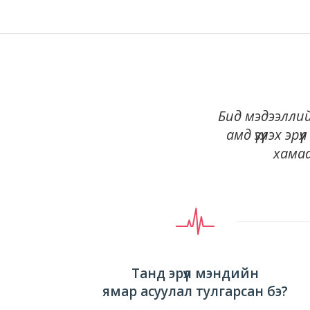
Бид мэдээллий
амд үзүүлэх э
хамаа
Танд эрүүл мэндийн
ямар асуулал тулгарсан бэ?