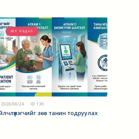
ҮЙЛ ЯВДАЛ
2026/06/24
136
йлчлүүлэгчийг зөв танин тодруулах