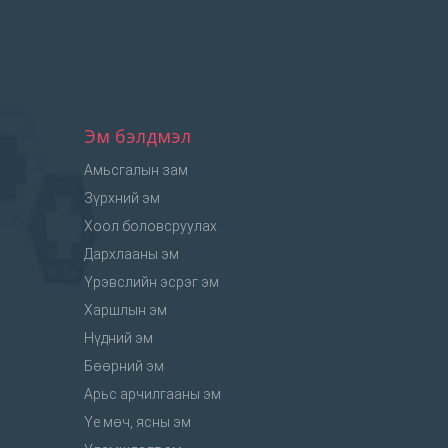
Эм бэлдмэл
Амьсгалын зам
Зүрхний эм
Хоол боловсруулах
Дархлааны эм
Үрэвслийн эсрэг эм
Харшлын эм
Нүдний эм
Бөөрний эм
Арьс арчилгааны эм
Үе мөч, ясны эм