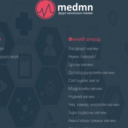
э
Өвчний онош
ал
Халдварт өвчин
рүүл ахуй
Өмөн /хавдар/
Цусны өвчин
Дотоод шүүрлийн өвчин
Сэтгэцийн эмгэг
Мэдрэлийн өвчин
Нүдний өвчин
Чих, хамар, хоолойн өвчин
Зүрх судасны өвчин
Амьсгалын замын өвчин