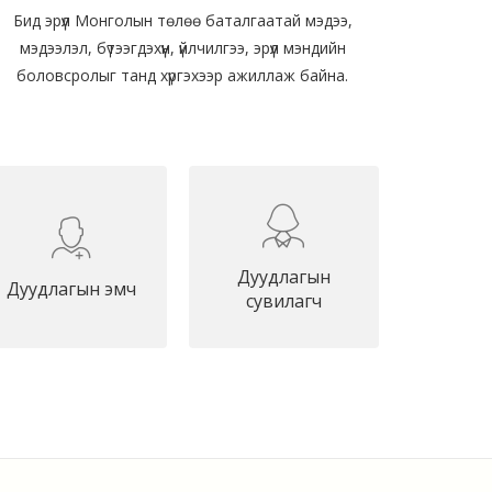
Бид эрүүл Монголын төлөө баталгаатай мэдээ,
мэдээлэл, бүтээгдэхүүн, үйлчилгээ, эрүүл мэндийн
боловсролыг танд хүргэхээр ажиллаж байна.
Дуудлагын
Дуудлагын эмч
сувилагч