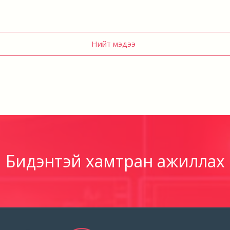
Нийт мэдээ
Бидэнтэй хамтран ажиллах