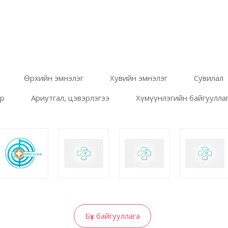
Өрхийн эмнэлэг
Хувийн эмнэлэг
Сувилал
эр
Ариутгал, цэвэрлэгээ
Хүмүүнлэгийн байгуулла
Бүх байгууллага