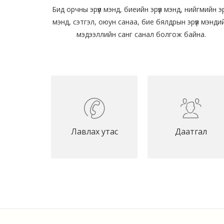
Бид орчны эрүүл мэнд, биеийн эрүүл мэнд, нийгмийн эрү
мэнд, сэтгэл, оюун санаа, бие бялдрын эрүүл мэнди
мэдээллийн санг санал болгож байна.
Лавлах утас
Даатгал