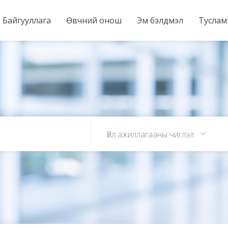
Байгууллага
Өвчний онош
Эм бэлдмэл
Тусла
Үйл ажиллагааны чиглэл