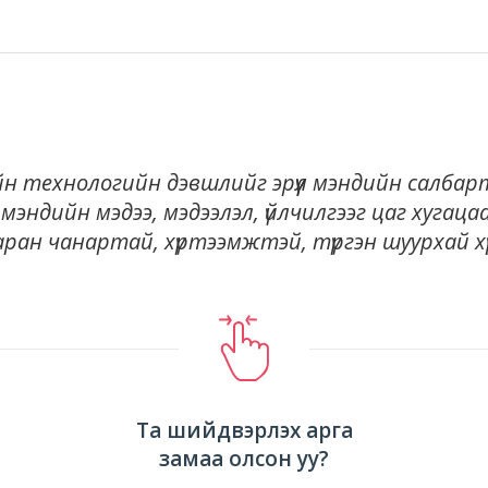
н технологийн дэвшлийг эрүүл мэндийн салбарт 
рүүл мэндийн мэдээ, мэдээлэл, үйлчилгээг цаг хугацаа
ран чанартай, хүртээмжтэй, түргэн шуурхай хү
Та шийдвэрлэх арга
замаа олсон уу?