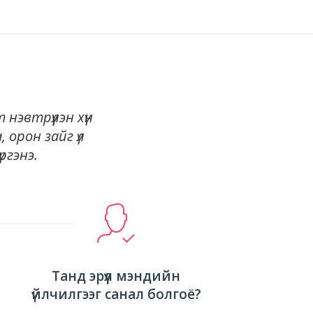
нэвтрүүлэн хүн
, орон зайг үл
ргэнэ.
Танд эрүүл мэндийн
үйлчилгээг санал болгоё?