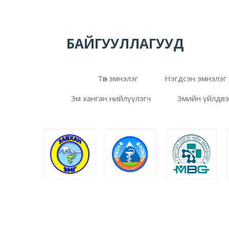
БАЙГУУЛЛАГУУД
Төв эмнэлэг
Нэгдсэн эмнэлэг
Эм ханган нийлүүлэгч
Эмийн үйлдв