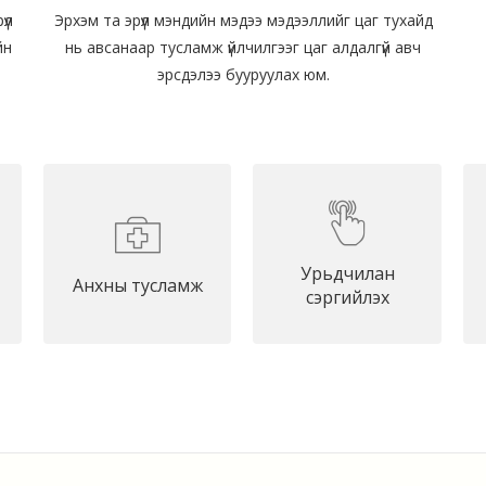
үл
Эрхэм та эрүүл мэндийн мэдээ мэдээллийг цаг тухайд
йн
нь авсанаар тусламж үйлчилгээг цаг алдалгүй авч
эрсдэлээ бууруулах юм.
Урьдчилан
Анхны тусламж
сэргийлэх