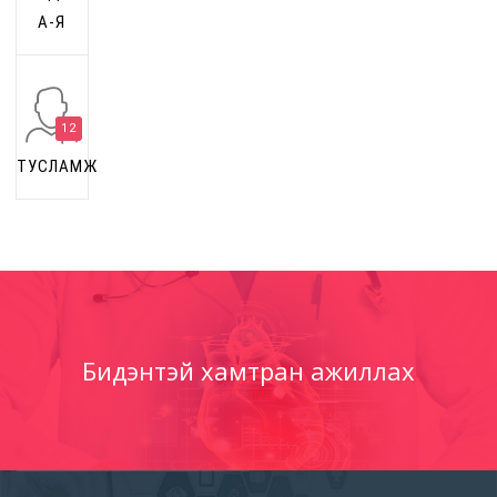
А-Я
12
ТУСЛАМЖ
Бидэнтэй хамтран ажиллах