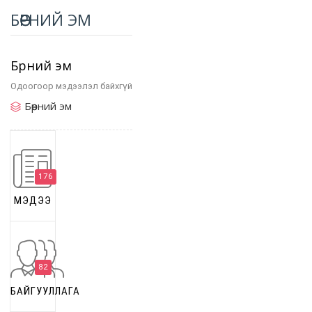
БӨӨРНИЙ ЭМ
Бөөрний эм
Одоогоор мэдээлэл байхгүй
Бөөрний эм
176
МЭДЭЭ
82
БАЙГУУЛЛАГА