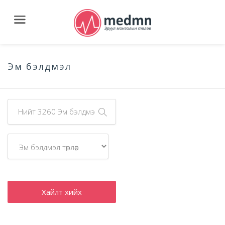
Эм бэлдмэл
Хайлт хийх