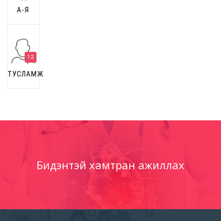
А-Я
12
ТУСЛАМЖ
Бидэнтэй хамтран ажиллах