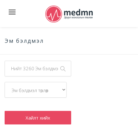
Эм бэлдмэл
Хайлт хийх