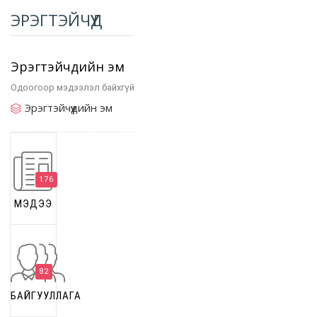
ЭРЭГТЭЙЧҮҮД
Эрэгтэйчүүдийн эм
Одоогоор мэдээлэл байхгүй
Эрэгтэйчүүдийн эм
176
МЭДЭЭ
82
БАЙГУУЛЛАГА