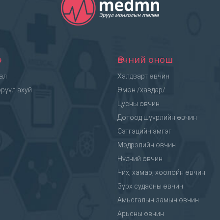
э
Өвчний онош
ал
Халдварт өвчин
рүүл ахуй
Өмөн /хавдар/
Цусны өвчин
Дотоод шүүрлийн өвчин
Сэтгэцийн эмгэг
Мэдрэлийн өвчин
Нүдний өвчин
Чих, хамар, хоолойн өвчин
Зүрх судасны өвчин
Амьсгалын замын өвчин
Арьсны өвчин