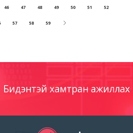
46
47
48
49
50
51
52
6
57
58
59
Бидэнтэй хамтран ажиллах