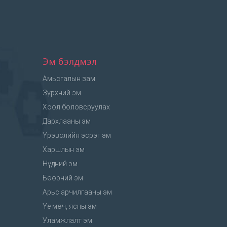
Эм бэлдмэл
Амьсгалын зам
Зүрхний эм
Хоол боловсруулах
Дархлааны эм
Үрэвслийн эсрэг эм
Харшлын эм
Нүдний эм
Бөөрний эм
Арьс арчилгааны эм
Үе мөч, ясны эм
Уламжлалт эм