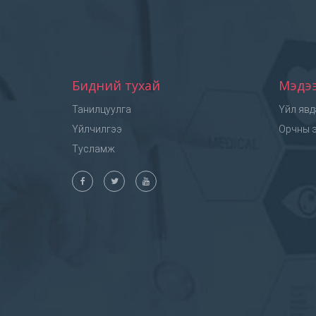
Бидний тухай
Мэдэ
Танилцуулга
Үйл явд
Үйлчилгээ
Орчны э
Тусламж