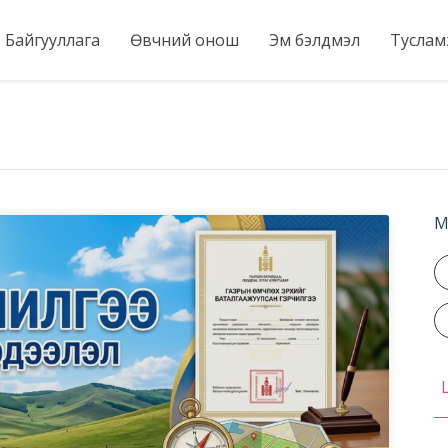
Байгууллага
Өвчний онош
Эм бэлдмэл
Тусла
М