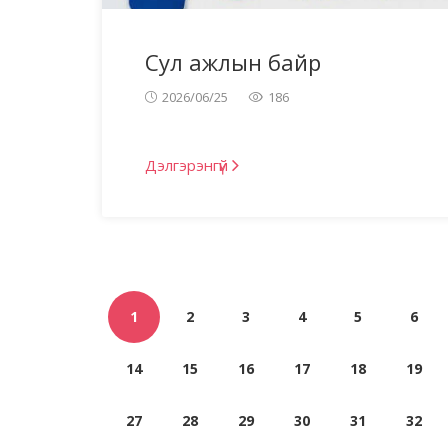
Сул ажлын байр
2026/06/25
186
Дэлгэрэнгүй
1
2
3
4
5
6
14
15
16
17
18
19
27
28
29
30
31
32