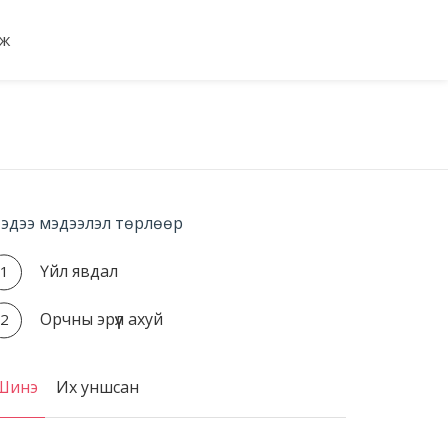
мж
эдээ мэдээлэл төрлөөр
Үйл явдал
Орчны эрүүл ахуй
Шинэ
Их уншсан