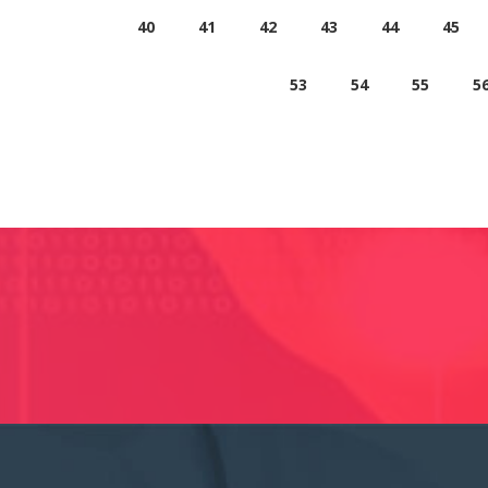
40
41
42
43
44
45
53
54
55
5