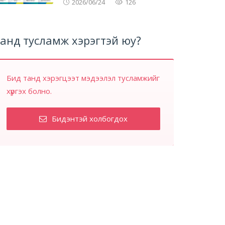
2026/06/24
126
анд тусламж хэрэгтэй юу?
Бид танд хэрэгцээт мэдээлэл тусламжийг
хүргэх болно.
Бидэнтэй холбогдох