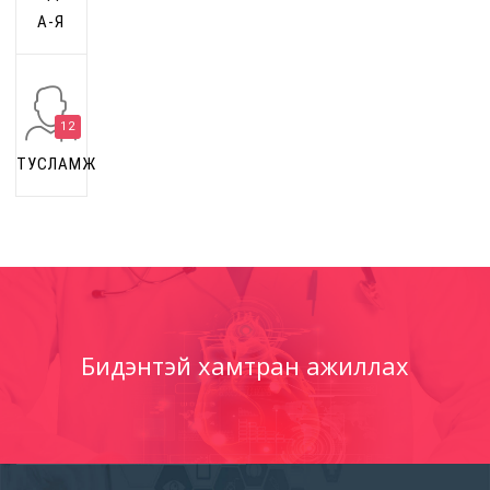
А-Я
12
ТУСЛАМЖ
Бидэнтэй хамтран ажиллах