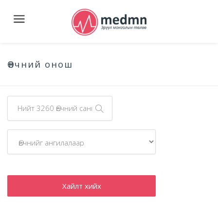
Өвчний онош
Хайлт хийх