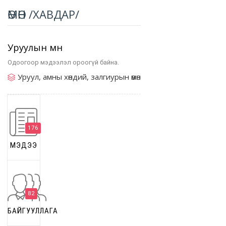
ӨМӨН /ХАВДАР/
Уруулын өмөн
Одоогоор мэдээлэл ороогүй байна.
Уруул, амны хөндий, залгиурын өмөн
176
МЭДЭЭ
82
БАЙГУУЛЛАГА