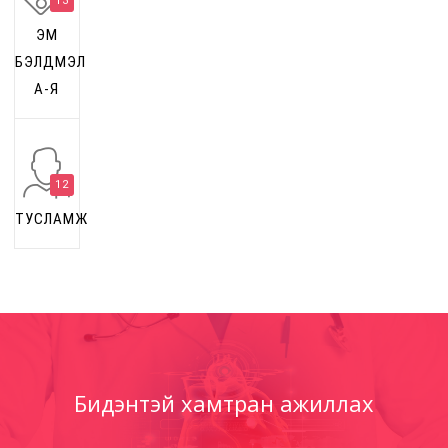
13
ЭМ
БЭЛДМЭЛ
А-Я
12
ТУСЛАМЖ
Бидэнтэй хамтран ажиллах