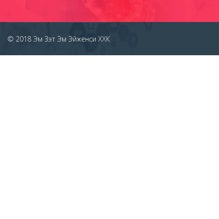
© 2018
Эм Зэт Эм Эйженси ХХК