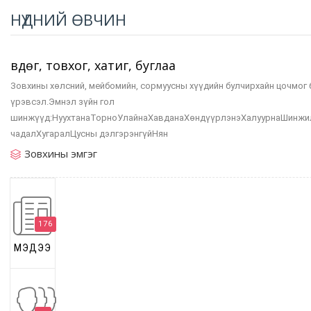
НҮДНИЙ ӨВЧИН
Өвдөг, товхог, хатиг, буглаа
Зовхины хөлсний, мейбомийн, сормуусны хүүдийн булчирхайн цочмог 
үрэвсэл.Эмнэл зүйн гол
шинжүүд:НуухтанаТорноУлайнаХавданаХөндүүрлэнэХалуурнаШинжи
чадалХугаралЦусны дэлгэрэнгүйНян
Зовхины эмгэг
176
МЭДЭЭ