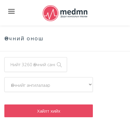
Өвчний онош
Хайлт хийх