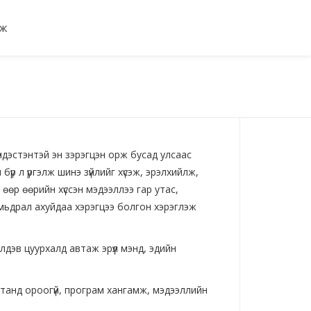
мж
ндэстэнтэй эн зэрэгцэн орж бусад улсаас
үр л үргэлж шинэ зүйлийг хүсэж, эрэлхийлж,
с өөр өөрийн хүссэн мэдээллээ гар утас,
 амьдрал ахуйдаа хэрэгцээ болгон хэрэглэж
лдэв цуурхалд автаж эрүүл мэнд, эдийн
атанд ороогүй, програм хангамж, мэдээллийн