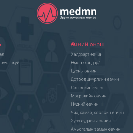
э
Өвчний онош
ал
Халдварт өвчин
рүүл ахуй
Өмөн /хавдар/
Цусны өвчин
Дотоод шүүрлийн өвчин
Сэтгэцийн эмгэг
Мэдрэлийн өвчин
Нүдний өвчин
Чих, хамар, хоолойн өвчин
Зүрх судасны өвчин
Амьсгалын замын өвчин