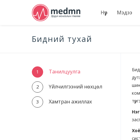
Нүүр
Мэдээ
Бидний тухай
Бид
Танилцуулга
дут
шин
Үйлчилгээний нөхцөл
ком
түр
Хамтран ажиллах
Нэг
зас
Хоё
сис