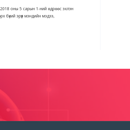
2018 оны 5 сарын 1-ний өдрөөс эхлэн
х бүхий эрүүл мэндийн мэдээ,