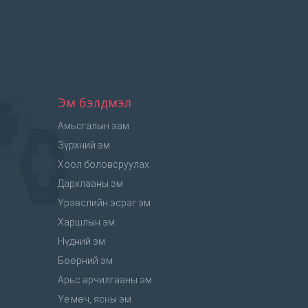
Эм бэлдмэл
Амьсгалын зам
Зүрхний эм
Хоол боловсруулах
Дархлааны эм
Үрэвслийн эсрэг эм
Харшлын эм
Нүдний эм
Бөөрний эм
Арьс арчилгааны эм
Үе мөч, ясны эм