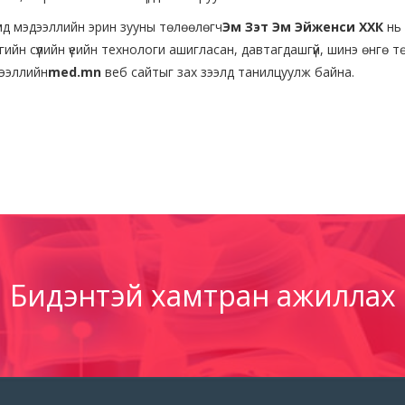
д мэдээллийн эрин зууны төлөөлөгч
Эм Зэт Эм Эйженси ХХК
нь 
гийн сүүлийн үеийн технологи ашигласан, давтагдашгүй, шинэ өнгө төр
ээллийн
med.mn
веб сайтыг зах зээлд танилцуулж байна.
Бидэнтэй хамтран ажиллах