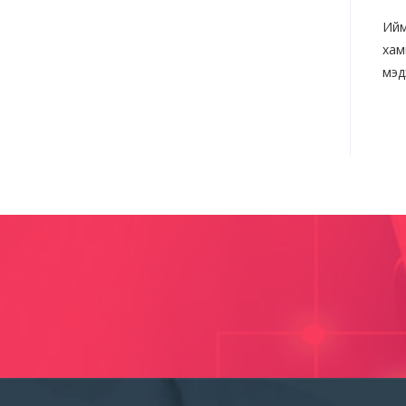
Ийм
хам
мэд