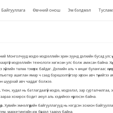
Байгууллага
Өвчний онош
Эм бэлдмэл
Тусла
ний Монголчууд мэдээ мэдээллийн эрин зуунд дэлхийн бусад улс ү
хааргүй мэдээллийн технологи хөгжсөн улс болж амжсан байна. Хүн б
э зүйлийн төлөө тэмүүлж байдаг. Дэлхийн аль ч өнцөг булангаас хүмүү
пьютер ашиглан ямар ч саад бэрхшээлгүйгээр хүлээн авч түүнийгээ
гэн шуурхай авч чаддаг болжээ.
.
Үнэн, худал нь батлагдаагүй мэдээ, мэдээлэл, зар сурталчилгаа, э
гаараа хохирох бодит аюул аль хэдийнээ нүүрлэсэн байна.
р.
Хувийн эмнэлгүүдийн байгууллагууд нь нэгдсэн зохион байгуулл
тем, маркетингийн иж бүрдэл тааруу байна.