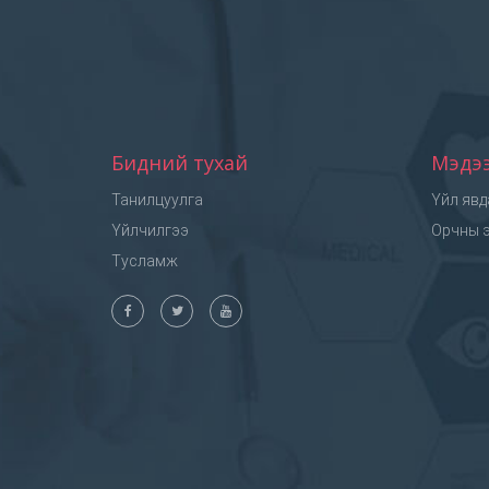
Бидний тухай
Мэдэ
Танилцуулга
Үйл явд
Үйлчилгээ
Орчны э
Тусламж