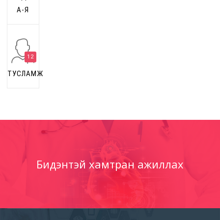
А-Я
12
ТУСЛАМЖ
Бидэнтэй хамтран ажиллах