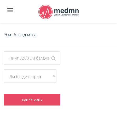
Эм бэлдмэл
Хайлт хийх