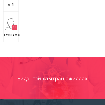
А-Я
12
ТУСЛАМЖ
Бидэнтэй хамтран ажиллах