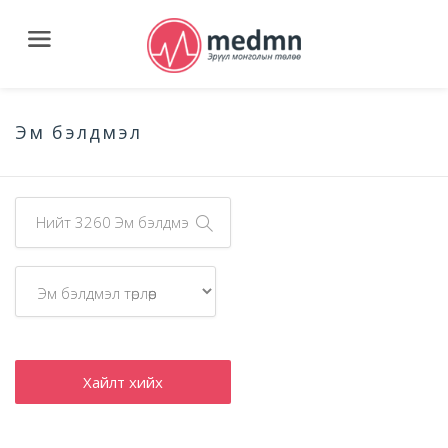
Эм бэлдмэл
Хайлт хийх