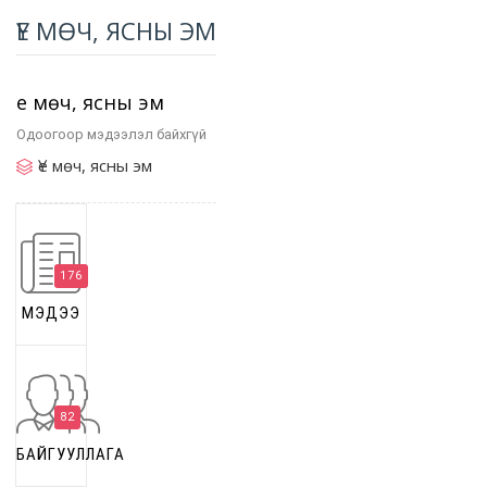
ҮЕ МӨЧ, ЯСНЫ ЭМ
Үе мөч, ясны эм
Одоогоор мэдээлэл байхгүй
Үе мөч, ясны эм
176
МЭДЭЭ
82
БАЙГУУЛЛАГА