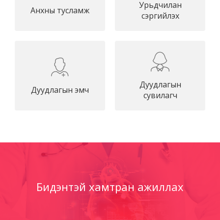
Урьдчилан
Анхны тусламж
сэргийлэх
Дуудлагын
Дуудлагын эмч
сувилагч
Бидэнтэй хамтран ажиллах