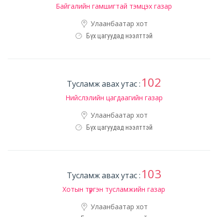
Байгалийн гамшигтай тэмцэх газар
Улаанбаатар хот
Бүх цагуудад нээлттэй
102
Тусламж авах утас :
Нийслэлийн цагдаагийн газар
Улаанбаатар хот
Бүх цагуудад нээлттэй
103
Тусламж авах утас :
Хотын түргэн тусламжийн газар
Улаанбаатар хот