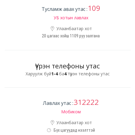
109
Тусламж авах утас :
УБ хотын лавлах
Улаанбаатар хот
20 цагаас хойш 1109 руу залгана
Үүрэн телефоны утас
Харуулж буй
1-4
ба
4
Үүрэн телефоны утас
312222
Лавлах утас :
Мобиком
Улаанбаатар хот
Бүх цагуудад нээлттэй