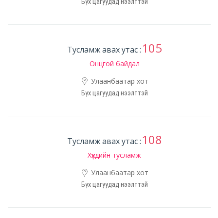
Бүх цагуудад нээлттэй
105
Тусламж авах утас :
Онцгой байдал
Улаанбаатар хот
Бүх цагуудад нээлттэй
108
Тусламж авах утас :
Хүүхдийн тусламж
Улаанбаатар хот
Бүх цагуудад нээлттэй