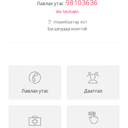
98103636
Лавлах утас :
Жи-Мобайл
Улаанбаатар хот
Бүх цагуудад нээлттэй
Лавлах утас
Даатгал