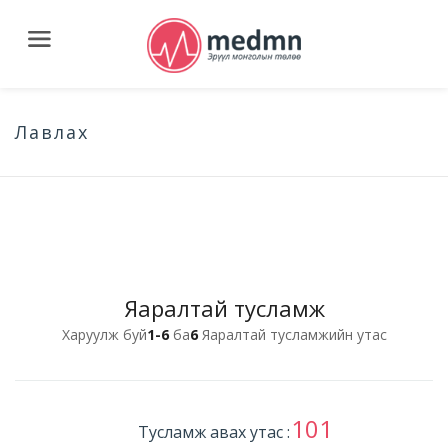
Лавлах
Яаралтай тусламж
Харуулж буй
1-6
ба
6
Яаралтай тусламжийн утас
101
Тусламж авах утас :