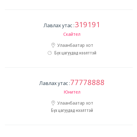
319191
Лавлах утас :
Скайтел
Улаанбаатар хот
Бүх цагуудад нээлттэй
77778888
Лавлах утас :
Юнител
Улаанбаатар хот
Бүх цагуудад нээлттэй